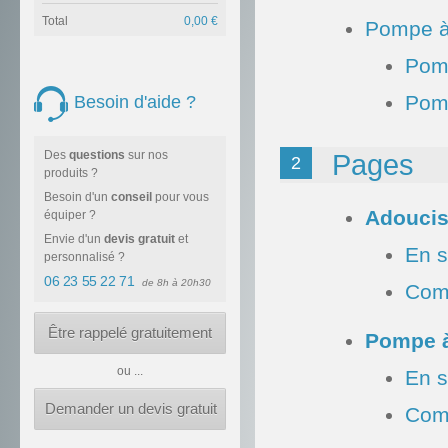
Total
0,00 €
Pompe à
Pomp
Pomp
Besoin d'aide ?
Des
questions
sur nos
Pages
2
produits ?
Besoin d'un
conseil
pour vous
Adoucis
équiper ?
Envie d'un
devis gratuit
et
En s
personnalisé ?
06 23 55 22 71
de 8h à 20h30
Comm
Être rappelé gratuitement
Pompe à
ou ...
En s
Demander un devis gratuit
Comm