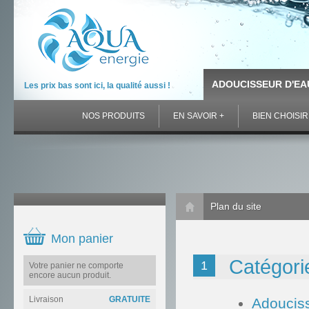
ADOUCISSEUR D'EA
Les prix bas sont ici, la qualité aussi !
NOS PRODUITS
EN SAVOIR +
BIEN CHOISIR
Plan du site
Mon panier
Catégori
1
Votre panier ne comporte
encore aucun produit.
Livraison
GRATUITE
Adoucis